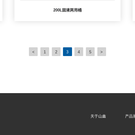
200L固液两用桶
<
1
2
3
4
5
>
关于山鑫
产品