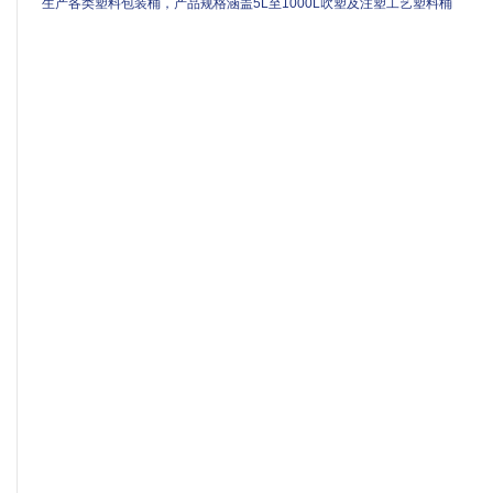
生产各类塑料包装桶，产品规格涵盖5L至1000L吹塑及注塑工艺塑料桶